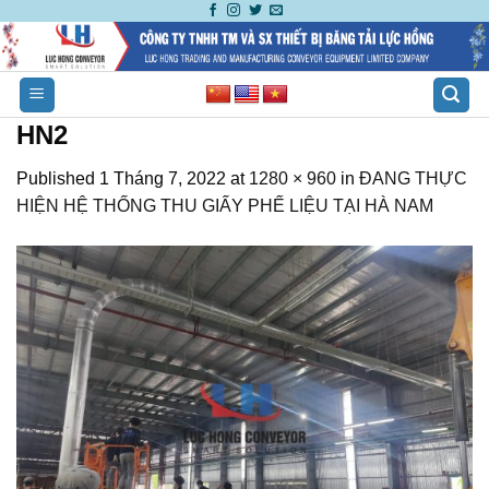
Skip
to
content
HN2
Published
1 Tháng 7, 2022
at
1280 × 960
in
ĐANG THỰC
HIỆN HỆ THỐNG THU GIẤY PHẾ LIỆU TẠI HÀ NAM