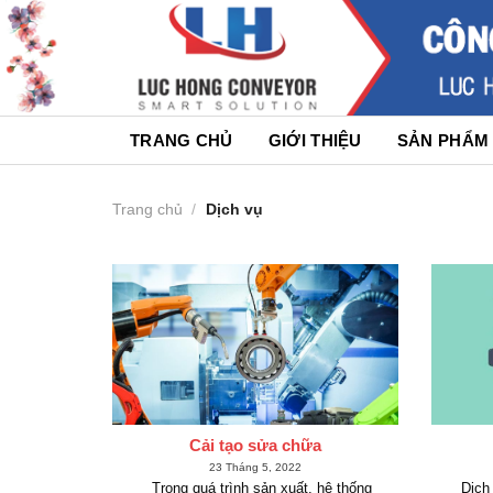
Skip
to
content
TRANG CHỦ
GIỚI THIỆU
SẢN PHẨM
Trang chủ
/
Dịch vụ
Cải tạo sửa chữa
23 Tháng 5, 2022
Trong quá trình sản xuất, hệ thống
Dịch v