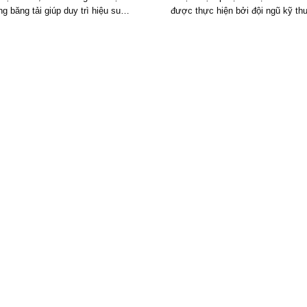
ng băng tải giúp duy trì hiệu suất
được thực hiện bởi đội ngũ kỹ th
 ổn định, kéo dài tuổi thọ thiết bị
kinh nghiệm, đảm bảo hệ thống 
 chế tối đa sự cố phát sinh trong
động ổn định– an toàn– đúng công
quá [...]
thiết kế. Quy trình lắp [...]