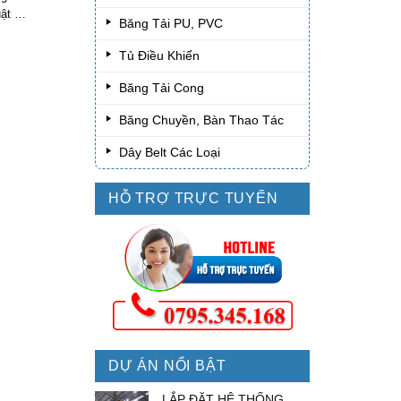
uật có
Băng Tải PU, PVC
hoạt
 suất
Tủ Điều Khiển
Băng Tải Cong
Băng Chuyền, Bàn Thao Tác
Dây Belt Các Loại
HỖ TRỢ TRỰC TUYẾN
DỰ ÁN NỔI BẬT
LẮP ĐẶT HỆ THỐNG