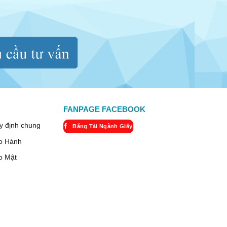
FANPAGE FACEBOOK
y định chung
Băng Tải Ngành Giấy
o Hành
o Mật