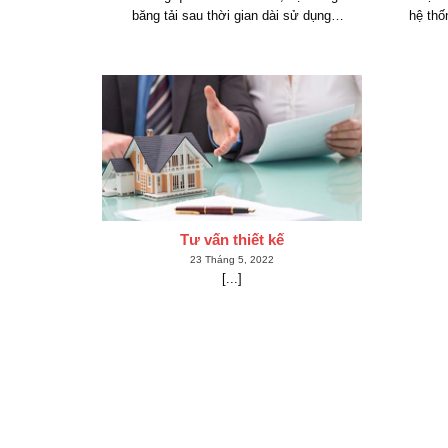
băng tải sau thời gian dài sử dụng
hệ thố
thường gặp các vấn đề như hao mòn,
vận hành
rung lắc, kẹt băng hoặc giảm hiệu suất
và hạn
vận hành. Dịch vụ cải tạo băng tải [...]
Tư vấn thiết kế
23 Tháng 5, 2022
[...]