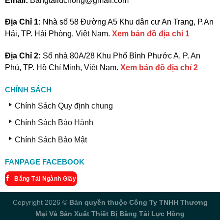
Email:
Bangtailuchong@gmail.com
Địa Chỉ 1:
Nhà số 58 Đường A5 Khu dân cư An Trang, P.An
Hải, TP. Hải Phòng, Việt Nam.
Xem bản đồ địa chỉ 1
Địa Chỉ 2:
Số nhà 80A/28 Khu Phố Bình Phước A, P. An
Phú, TP. Hồ Chí Minh, Việt Nam.
Xem bản đồ địa chỉ 2
CHÍNH SÁCH
Chính Sách Quy định chung
Chính Sách Bảo Hành
Chính Sách Bảo Mật
FANPAGE FACEBOOK
Băng Tải Ngành Giấy
Copyright 2026 ©
Bản quyền thuộc Công Ty TNHH Thương
Mại Và Sản Xuất Thiết Bị Băng Tải Lực Hồng