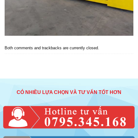
Both comments and trackbacks are currently closed.
CÓ NHIỀU LỰA CHỌN VÀ TƯ VẤN TỐT HƠN