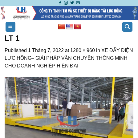
Skip
to
content
LT 1
Published
1 Tháng 7, 2022
at
1280 × 960
in
XE ĐẨY ĐIỆN
LỰC HỒNG– GIẢI PHÁP VẬN CHUYỂN THÔNG MINH
CHO DOANH NGHIỆP HIỆN ĐẠI