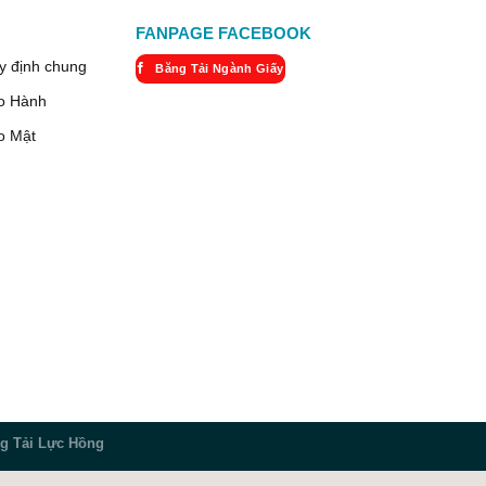
FANPAGE FACEBOOK
y định chung
Băng Tải Ngành Giấy
o Hành
o Mật
g Tải Lực Hồng