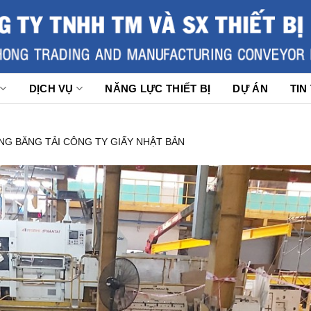
DỊCH VỤ
NĂNG LỰC THIẾT BỊ
DỰ ÁN
TIN
NG BĂNG TẢI CÔNG TY GIẤY NHẬT BẢN