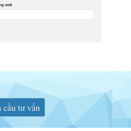
ng web