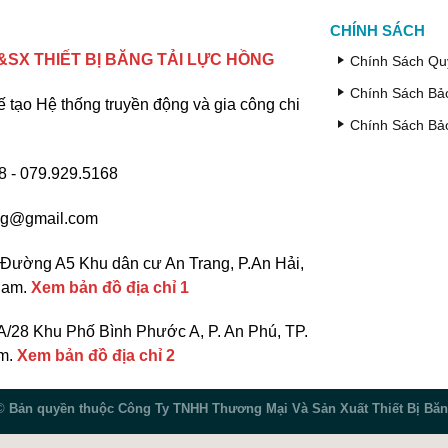
CHÍNH SÁCH
SX THIẾT BỊ BĂNG TẢI LỰC HỒNG
Chính Sách Qu
Chính Sách Bả
ế tạo Hệ thống truyền động và gia công chi
Chính Sách Bả
 - 079.929.5168
ng@gmail.com
Đường A5 Khu dân cư An Trang, P.An Hải,
 Nam.
Xem bản đồ địa chỉ 1
/28 Khu Phố Bình Phước A, P. An Phú, TP.
am.
Xem bản đồ địa chỉ 2
 ©
Bản quyền thuộc Công Ty TNHH Thương Mại Và Sản Xuất Thiết Bị Băn