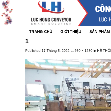
Skip
to
content
TRANG CHỦ
GIỚI THIỆU
SẢN PHẨM
1
Published
17 Tháng 5, 2022
at
960 × 1280
in
HỆ THỐ