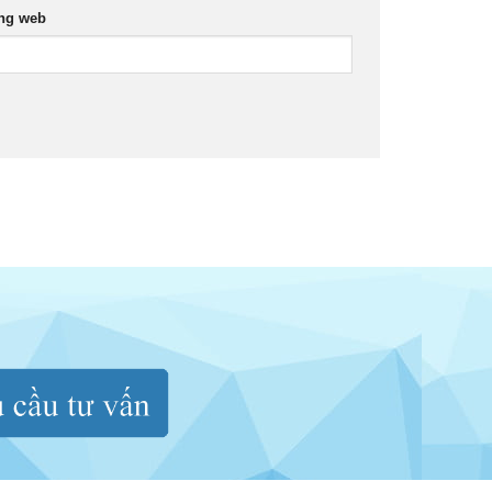
ng web