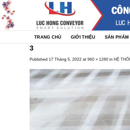
Skip
to
content
TRANG CHỦ
GIỚI THIỆU
SẢN PHẨM
3
Published
17 Tháng 5, 2022
at
960 × 1280
in
HỆ THỐ