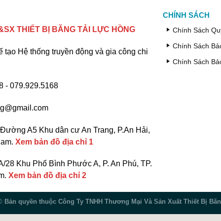
CHÍNH SÁCH
SX THIẾT BỊ BĂNG TẢI LỰC HỒNG
Chính Sách Qu
Chính Sách Bả
ế tạo Hệ thống truyền động và gia công chi
Chính Sách Bả
 - 079.929.5168
ng@gmail.com
Đường A5 Khu dân cư An Trang, P.An Hải,
 Nam.
Xem bản đồ địa chỉ 1
/28 Khu Phố Bình Phước A, P. An Phú, TP.
am.
Xem bản đồ địa chỉ 2
 ©
Bản quyền thuộc Công Ty TNHH Thương Mại Và Sản Xuất Thiết Bị Băn