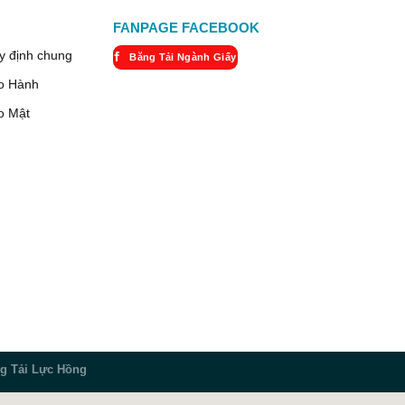
FANPAGE FACEBOOK
y định chung
Băng Tải Ngành Giấy
o Hành
o Mật
g Tải Lực Hồng