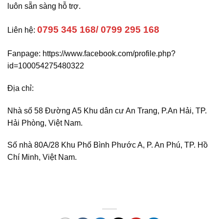
luôn sẵn sàng hỗ trợ.
0795 345 168/ 0799 295 168
Liên hệ:
Fanpage: https://www.facebook.com/profile.php?
id=100054275480322
Địa chỉ:
Băng tải Bình Dương
Nhà số 58 Đường A5 Khu dân cư An Trang, P.An Hải, TP.
Hải Phòng, Việt Nam.
Số nhà 80A/28 Khu Phố Bình Phước A, P. An Phú, TP. Hồ
Chí Minh, Việt Nam.
Băng tải Bình Dương, Băng tải Tây Ninh, Băng tải Long
An, khu vực miền Nam