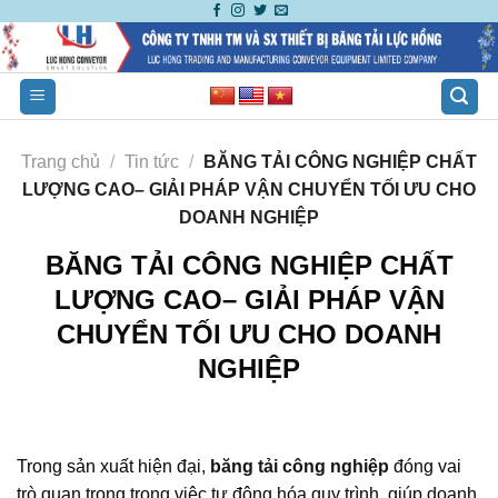
Skip
to
content
Trang chủ
/
Tin tức
/
BĂNG TẢI CÔNG NGHIỆP CHẤT
LƯỢNG CAO– GIẢI PHÁP VẬN CHUYỂN TỐI ƯU CHO
DOANH NGHIỆP
BĂNG TẢI CÔNG NGHIỆP CHẤT
LƯỢNG CAO– GIẢI PHÁP VẬN
CHUYỂN TỐI ƯU CHO DOANH
NGHIỆP
Trong sản xuất hiện đại,
băng tải công nghiệp
đóng vai
trò quan trọng trong việc tự động hóa quy trình, giúp doanh