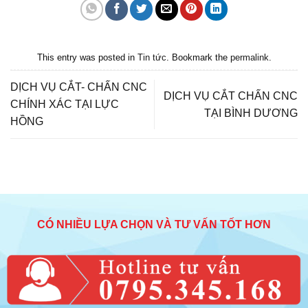
This entry was posted in
Tin tức
. Bookmark the
permalink
.
DỊCH VỤ CẮT- CHẤN CNC
DỊCH VỤ CẮT CHẤN CNC
CHÍNH XÁC TẠI LỰC
TẠI BÌNH DƯƠNG
HỒNG
CÓ NHIỀU LỰA CHỌN VÀ TƯ VẤN TỐT HƠN