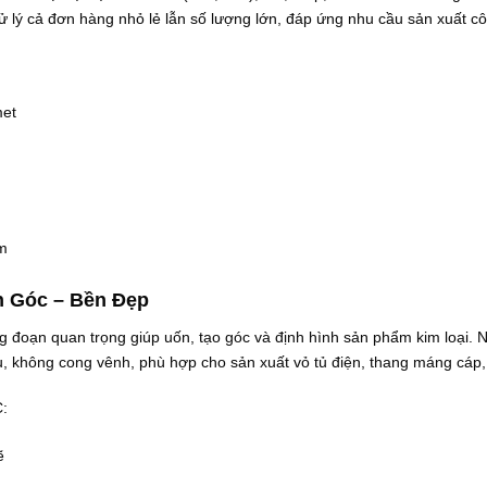
ử lý cả đơn hàng nhỏ lẻ lẫn số lượng lớn, đáp ứng nhu cầu sản xuất c
met
m
n Góc – Bền Đẹp
g đoạn quan trọng giúp uốn, tạo góc và định hình sản phẩm kim loại. N
không cong vênh, phù hợp cho sản xuất vỏ tủ điện, thang máng cáp, 
:
ẽ