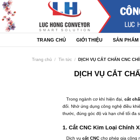
Skip
to
content
TRANG CHỦ
GIỚI THIỆU
SẢN PHẨM
Trang chủ
/
Tin tức
/
DỊCH VỤ CẮT CHẤN CNC CHÍ
DỊCH VỤ CẮT CHẤ
Trong ngành cơ khí hiện đại,
cắt ch
đối. Nhờ ứng dụng công nghệ điều khiể
thước, đúng góc độ và hạn chế tối đa s
1. Cắt CNC Kim Loại Chính 
Dịch vụ
cắt CNC
cho phép gia công nh