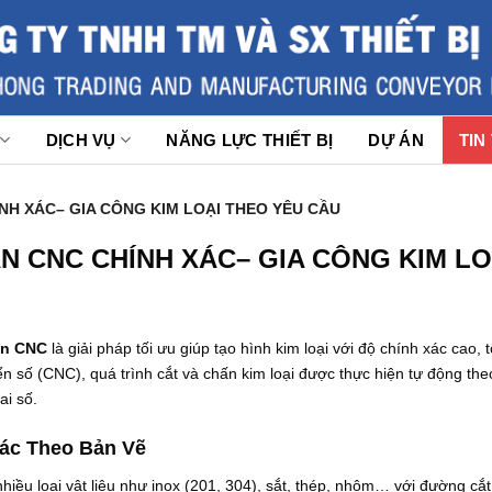
DỊCH VỤ
NĂNG LỰC THIẾT BỊ
DỰ ÁN
TIN
NH XÁC– GIA CÔNG KIM LOẠI THEO YÊU CẦU
N CNC CHÍNH XÁC– GIA CÔNG KIM L
ấn CNC
là giải pháp tối ưu giúp tạo hình kim loại với độ chính xác cao,
n số (CNC), quá trình cắt và chấn kim loại được thực hiện tự động the
ai số.
Xác Theo Bản Vẽ
iều loại vật liệu như inox (201, 304), sắt, thép, nhôm… với đường cắt s