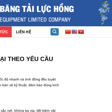
 TỨC
LIÊN HỆ
OẠI THEO YÊU CẦU
 tốc độ nhanh và tính đồng đều tuyệt
o bản vẽ kỹ thuật, đảm bảo đúng kích
ắc nét, không ba via, tiết kiệm vật