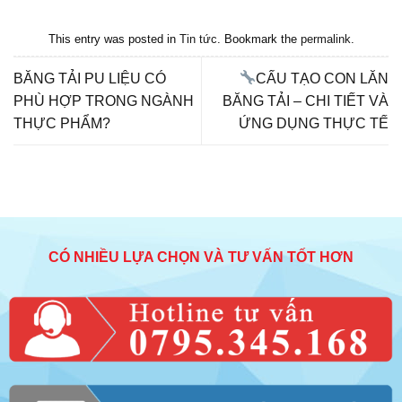
This entry was posted in
Tin tức
. Bookmark the
permalink
.
BĂNG TẢI PU LIỆU CÓ
CẤU TẠO CON LĂN
PHÙ HỢP TRONG NGÀNH
BĂNG TẢI – CHI TIẾT VÀ
THỰC PHẨM?
ỨNG DỤNG THỰC TẾ
CÓ NHIỀU LỰA CHỌN VÀ TƯ VẤN TỐT HƠN