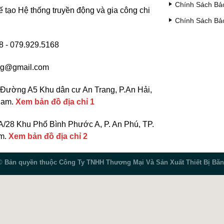
Chính Sách Bả
ế tạo Hệ thống truyền động và gia công chi
Chính Sách Bả
 - 079.929.5168
ng@gmail.com
Đường A5 Khu dân cư An Trang, P.An Hải,
 Nam.
Xem bản đồ địa chỉ 1
/28 Khu Phố Bình Phước A, P. An Phú, TP.
am.
Xem bản đồ địa chỉ 2
 ©
Bản quyền thuộc Công Ty TNHH Thương Mại Và Sản Xuất Thiết Bị Băn