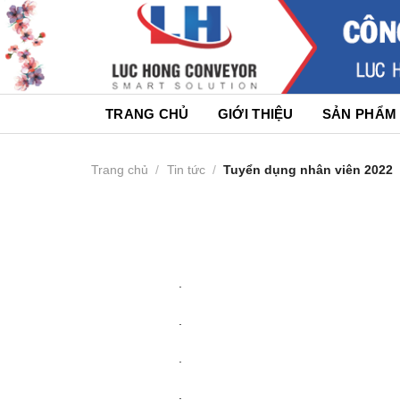
Skip
to
content
TRANG CHỦ
GIỚI THIỆU
SẢN PHẨM
Trang chủ
/
Tin tức
/
Tuyển dụng nhân viên 2022
.
.
.
.