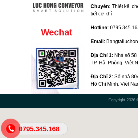
Chuyên:
Thiết kế, ch
tiết cơ khí
Hotline:
0795.345.168
Wechat
Email:
Bangtailucho
Địa Chỉ 1:
Nhà số 58 
TP. Hải Phòng, Việt
Địa Chỉ 2:
Số nhà 80A
Hồ Chí Minh, Việt N
Copyright 2026
0795.345.168