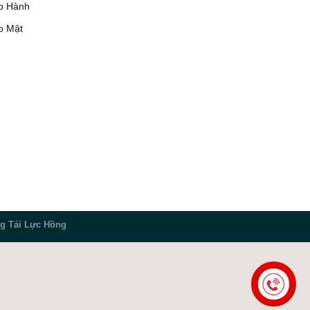
o Hành
o Mật
g Tải Lực Hồng