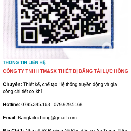
THÔNG TIN LIÊN HỆ
CÔNG TY TNHH TM&SX THIẾT BỊ BĂNG TẢI LỰC HỒNG
Chuyên:
Thiết kế, chế tạo Hệ thống truyền động và gia
công chi tiết cơ khí
Hotline:
0795.345.168 - 079.929.5168
Email:
Bangtailuchong@gmail.com
Địa Chỉ 1:
Nhà số 58 Đường A5 Khu dân cư An Trang, P.An